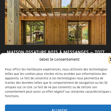
MAISON OSSATURE BOIS À MESSANGES – TOIT
CATHÉDRALE ET DESIGN NATURE
Gérer le consentement
6 juin 2025
Pour offrir les meilleures expériences, nous utilisons des technologies
Grand espace lumineux avec toit cathédrale et design
telles que les cookies pour stocker et/ou accéder aux informations des
appareils. Le fait de consentir à ces technologies nous permettra de
nature
traiter des données telles que le comportement de navigation ou les ID
uniques sur ce site. Le fait de ne pas consentir ou de retirer son
consentement peut avoir un effet négatif sur certaines caractéristiques 
fonctions.
Accepter