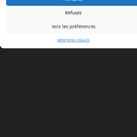
Refuser
Voir les préférences
MENTIONS LÉGALES
RÉNOVATION D’UNE GRANGE À NOIRMOUTIER
21 mars 2019
FAITES-VOUS PLAISIR
ON