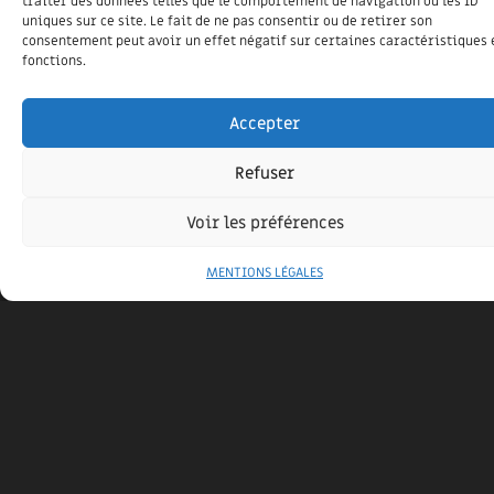
traiter des données telles que le comportement de navigation ou les ID
uniques sur ce site. Le fait de ne pas consentir ou de retirer son
MAISON CONTEMPORAINE D’HABITATION EN
consentement peut avoir un effet négatif sur certaines caractéristiques 
fonctions.
R+1
20 mars 2015
Accepter
Maison simple dans son volume extérieur, on découvre à
l’intérieure un volume très contemporain ouvert
Refuser
Voir les préférences
MENTIONS LÉGALES