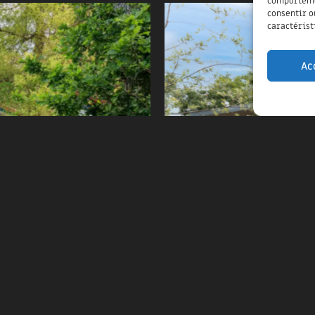
comportemen
consentir o
caractérist
Ac
TS-ET-MAA