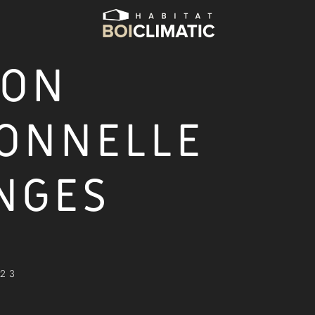
SON
ONNELLE
NGES
023