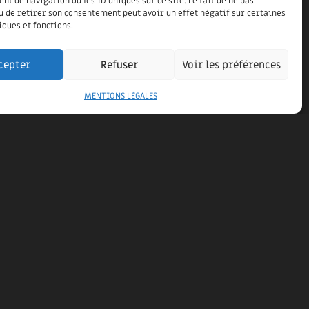
t de navigation ou les ID uniques sur ce site. Le fait de ne pas
u de retirer son consentement peut avoir un effet négatif sur certaines
iques et fonctions.
cepter
Refuser
Voir les préférences
MENTIONS LÉGALES
MAISON OSSATURE BOIS