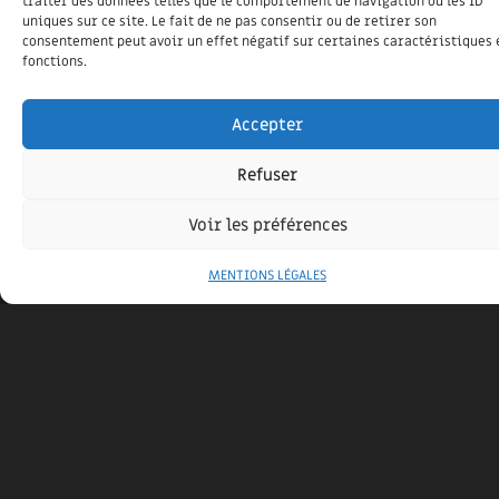
traiter des données telles que le comportement de navigation ou les ID
uniques sur ce site. Le fait de ne pas consentir ou de retirer son
MAISON CONTEMPORAINE
consentement peut avoir un effet négatif sur certaines caractéristiques 
fonctions.
13 février 2019
Maison d’architecte alliant construction en dur et en
Accepter
ossature bois
Refuser
Voir les préférences
MENTIONS LÉGALES