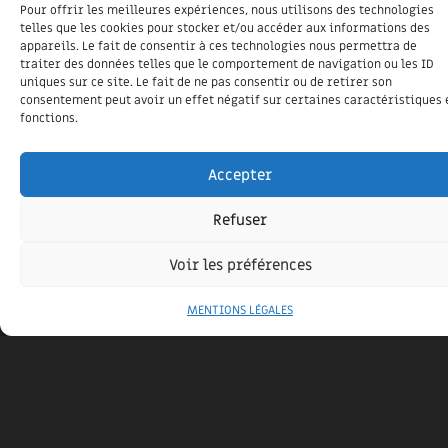
Pour offrir les meilleures expériences, nous utilisons des technologies
CONSTRUCTION ÉCOLOGIQUE DANS LES LANDES
telles que les cookies pour stocker et/ou accéder aux informations des
appareils. Le fait de consentir à ces technologies nous permettra de
1 mars 2025
traiter des données telles que le comportement de navigation ou les ID
Parfaite pour les amateurs de vie saine et nature, elle
uniques sur ce site. Le fait de ne pas consentir ou de retirer son
consentement peut avoir un effet négatif sur certaines caractéristiques 
bénéficie d’une isolation performante et d’un design
fonctions.
soigné.
Accepter
Refuser
Voir les préférences
MENTIONS LÉGALES