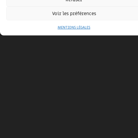
Voir les préférences
MENTIONS LÉGALES
EXTENSION SOUSTONS
2 mars 2023
Extension Soustons