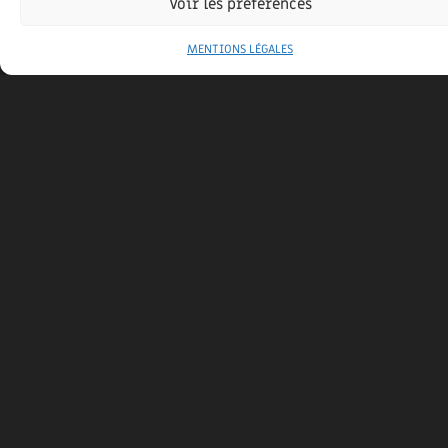
Voir les préférences
MENTIONS LÉGALES
MAISON BOIS CLASSIQUE CONTEMPORAINE
8 juillet 2013
Maison largement ouverte sur un environnement naturel de
qualité, grand espace de vie extérieure en
FAITES-VOUS PLAISIR