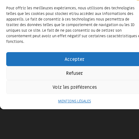
Pour offrir les meilleures expériences, nous utilisons des technologies
telles que les cookies pour stocker et/ou accéder aux informations des
appareils. Le fait de consentir à ces technologies nous permettra de
traiter des données telles que le comportement de navigation ou les ID
uniques sur ce site. Le fait de ne pas consentir ou de retirer son
EXTENSION MAISON À MESSANGES – BOIS &
consentement peut avoir un effet négatif sur certaines caractéristiques 
BORD DE MER
fonctions.
24 juin 2025
À deux pas de l’océan, le projet valorise les lignes simples
Accepter
et les matériaux naturels pour agrandir une maison
existante tout en respectant son cadre boisé.
Refuser
Voir les préférences
MENTIONS LÉGALES