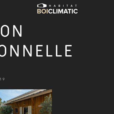
SON
ONNELLE
19