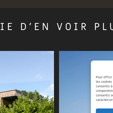
IE D'EN VOIR PL
Pour offrir
les cookies
consentir à
comportemen
consentir o
caractérist